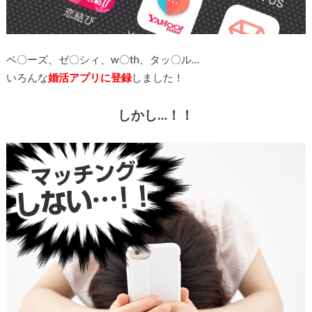
ペ〇ーズ、ゼ〇シィ、w〇th、タッ〇ル…
いろんな
婚活アプリに登録
しました！
しかし…！！