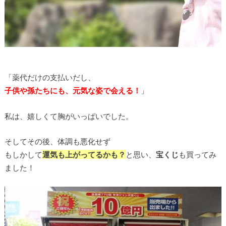
「薬代だけの支払いだし、
子供や孫たちにも、元気な姿で会える！
」
私は、嬉しくて胸がいっぱいでした。
そしてその後、体調も悪化せず
もしかして
運気も上がってるかも？
と思い、
宝くじ
も買ってみ
ました！