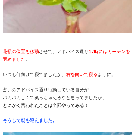
花瓶の位置を移動
させて、アドバイス通り
17時にはカーテンを
閉めました
。
いつも仰向けで寝てましたが、
右を向いて寝る
ように。
占いのアドバイス通り行動している自分が
バカバカしくて笑っちゃえるなと思ってましたが、
とにかく言われたことは全部やってみる！
そうして朝を迎えました。