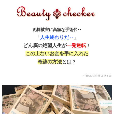
泥棒被害に高額な手術代‥
「
人生終わりだ‥
」
どん底の絶望人生が
一発逆転
！
この上ないお金を手に入れた
奇跡の方法
とは？
<PR>株式会社スタイル