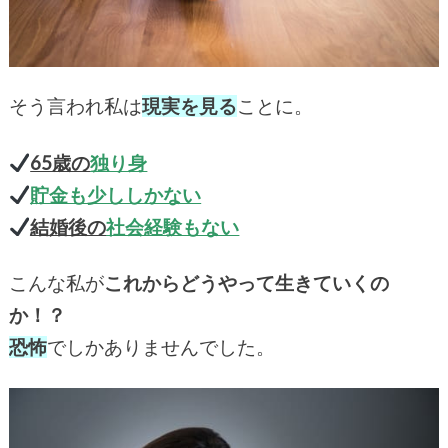
そう言われ私は
現実を見る
ことに。
65歳の
独り身
貯金も少ししかない
結婚後の
社会経験もない
こんな私が
これからどうやって生きていくの
か！？
恐怖
でしかありませんでした。