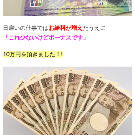
日雇いの仕事では
お給料が増え
たうえに
「これ少ないけどボーナスです」
10万円を頂きました！!