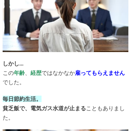
しかし…
この
年齢
、
経歴
ではなかなか
雇ってもらえません
でした。
毎日節約生活。
貧乏飯で、電気ガス水道が止まる
こともありまし
た。