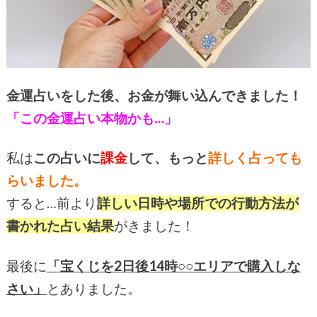
金運占いをした後、お金が舞い込んできました！
「この金運占い本物かも…」
私は
この占いに
課金
して、もっと
詳しく占っても
らいました。
すると…前より
詳しい日時や場所での行動方法が
書かれた占い結果
がきました！
最後に
「宝くじを2日後14時○○エリアで購入しな
さい」
とありました。