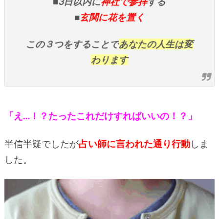
■3日以内に
神社で参拝
する
■
玄関に花を置く
この３つをすることで
あなたの人生は変
わります
「え…！？たったこれだけすればいいの！？」
半信半疑でしたが
占い師に言われた通り行動
しま
した。