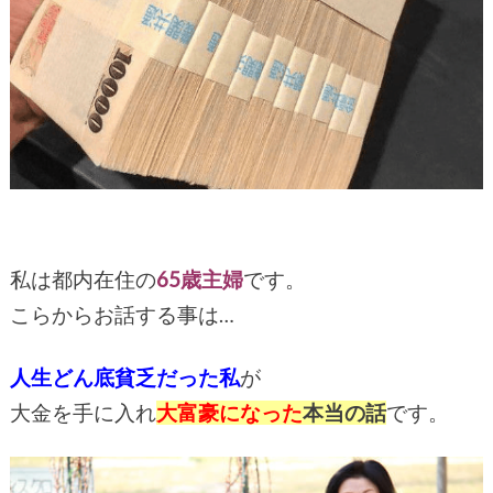
私は都内在住の
65歳主婦
です。
こらからお話する事は…
人生どん底貧乏だった私
が
大金を手に入れ
大富豪になった
本当の話
です。