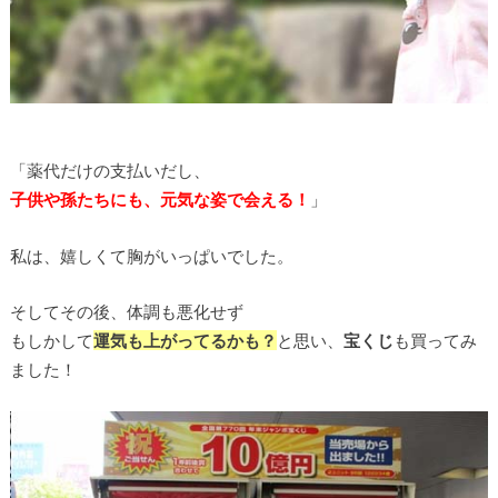
「薬代だけの支払いだし、
子供や孫たちにも、元気な姿で会える！
」
私は、嬉しくて胸がいっぱいでした。
そしてその後、体調も悪化せず
もしかして
運気も上がってるかも？
と思い、
宝くじ
も買ってみ
ました！