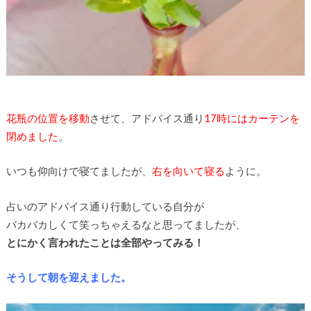
花瓶の位置を移動
させて、アドバイス通り
17時にはカーテンを
閉めました
。
いつも仰向けで寝てましたが、
右を向いて寝る
ように。
占いのアドバイス通り行動している自分が
バカバカしくて笑っちゃえるなと思ってましたが、
とにかく言われたことは全部やってみる！
そうして朝を迎えました。