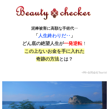
泥棒被害に高額な手術代‥
「
人生終わりだ‥
」
どん底の絶望人生が
一発逆転
！
この上ないお金を手に入れた
奇跡の方法
とは？
<PR>合同会社Tourist