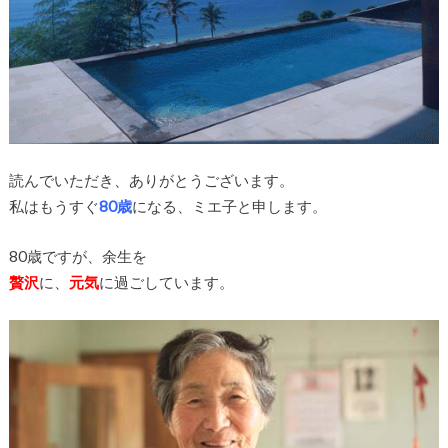
読んでいただき、ありがとうございます。
私はもうすぐ
80歳
になる、ミエ子と申します。
80歳ですが、余生を
贅沢
に、
元気
に過ごしています。