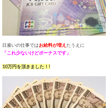
日雇いの仕事では
お給料が増え
たうえに
「これ少ないけどボーナスです」
10万円を頂きました！!