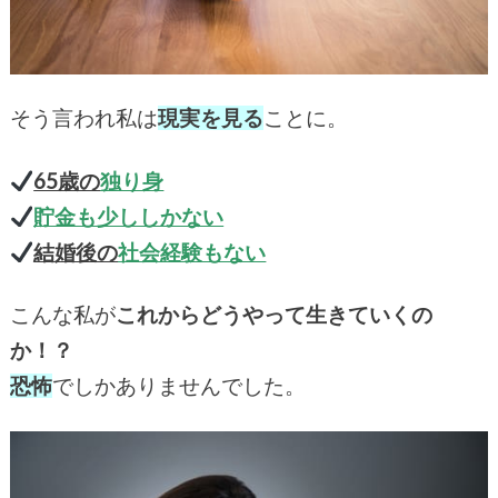
そう言われ私は
現実を見る
ことに。
65歳の
独り身
貯金も少ししかない
結婚後の
社会経験もない
こんな私が
これからどうやって生きていくの
か！？
恐怖
でしかありませんでした。