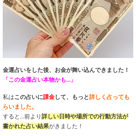
金運占いをした後、お金が舞い込んできました！
「この金運占い本物かも…」
私は
この占いに
課金
して、もっと
詳しく占っても
らいました。
すると…前より
詳しい日時や場所での行動方法が
書かれた占い結果
がきました！