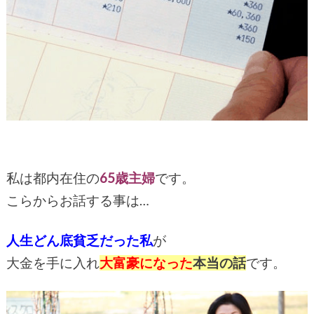
私は都内在住の
65歳主婦
です。
こらからお話する事は…
人生どん底貧乏だった私
が
大金を手に入れ
大富豪になった
本当の話
です。