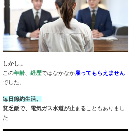
しかし…
この
年齢
、
経歴
ではなかなか
雇ってもらえません
でした。
毎日節約生活。
貧乏飯で、電気ガス水道が止まる
こともありまし
た。