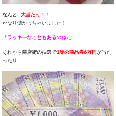
なんと…
大当たり！！
かなり儲かっちゃいました！
「ラッキーなこともあるのね♪」
それから
商店街の抽選で
1等の商品券6万円
が当た
ったり