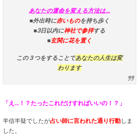
あなたの運命を変える方法は…
■外出時に
赤いもの
を持ち歩く
■3日以内に
神社で参拝
する
■
玄関に花を置く
この３つをすることで
あなたの人生は変
わります
「え…！？たったこれだけすればいいの！？」
半信半疑でしたが
占い師に言われた通り行動
しま
した。