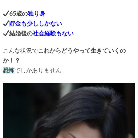
65歳の
独り身
貯金も少ししかない
結婚後の
社会経験もない
こんな状況で
これからどうやって生きていくの
か！？
恐怖
でしかありません。