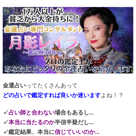
金運占い
ってたくさんあって
どの占いで鑑定すれば良いか迷います
よね！？
✓
占い師と合わない
場合もあるし…
✓
本当に当たるのか
半信半疑だし…
✓鑑定結果、本当に
信じていいのか…