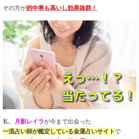
その方が
的中率も高いし効果抜群！
私、
月影レイラ
が今まで出会った
一流占い師が鑑定している金運占いサイト
で