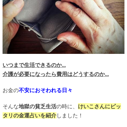
いつまで生活できるのか…
介護が必要になったら費用はどうするのか…
お金の
不安におそわれる日々
そんな
地獄の貧乏生活
の時に、
けいこさんにピッ
タリの金運占いを紹介
しました！