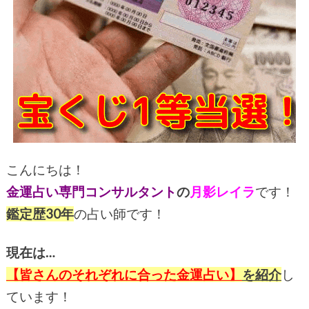
こんにちは！
金運占い専門コンサルタント
の
月影レイラ
です！
鑑定歴30年
の占い師です！
現在は…
【皆さんのそれぞれ
に合った金運占い】
を紹介
し
ています！