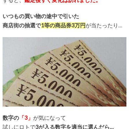
いつもの買い物の途中で引いた
商店街の抽選で
1等の商品券3
万円
が当たったり…
数字の
「3」
が気になって
試しにロトで
3が入る数字を適当に選んだら…