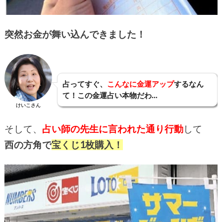
突然お金が舞い込んできました！
占ってすぐ、
こんなに金運アップ
するなん
て！この金運占い本物だわ…
けいこさん
そして、
占い師の先生に言われた通り行動
して
西の方角で
宝くじ1枚購入！