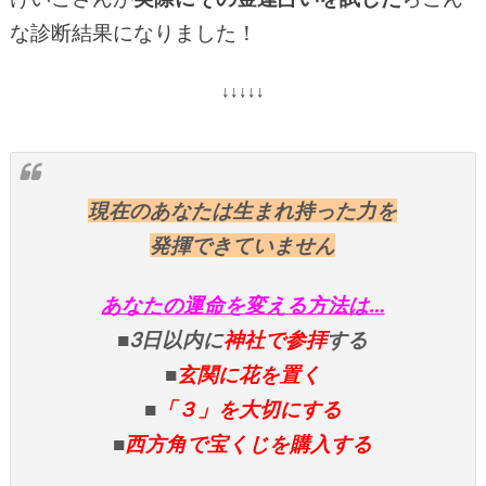
な診断結果になりました！
↓↓↓↓↓
現在のあなたは生まれ持った力を
発揮できていません
あなたの運命を変える方法は…
■3日以内に
神社で参拝
する
■
玄関に花を置く
■
「３」を大切にする
■
西方角で宝くじを購入する