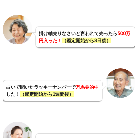
掛け軸売りなさいと言われて売ったら
500万
円入った！
（鑑定開始から3日後）
占いで聞いたラッキーナンバーで
万馬券的中
した！
（鑑定開始から1週間後）