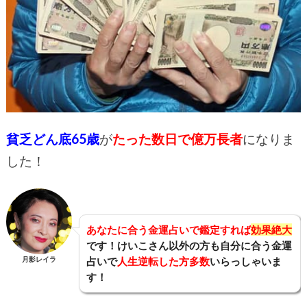
貧乏どん底65歳
が
たった数日で億万長者
になりま
した！
あなたに合う金運占いで鑑定すれば
効果絶大
です！けいこさん以外の方も自分に合う金運
月影レイラ
占いで
人生逆転した方多数
いらっしゃいま
す！