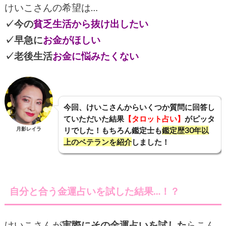
けいこさんの希望は…
✓今の
貧乏生活から抜け出したい
✓早急に
お金がほしい
✓老後生活
お金に悩みたくない
今回、けいこさんからいくつか質問に回答し
ていただいた結果
【タロット占い】
がピッタ
月影レイラ
リでした！もちろん鑑定士も
鑑定歴30年以
上のベテランを紹介
しました！
自分と合う金運占いを試した結果…！？
けいこさんが
実際にその金運占いを試した
らこん