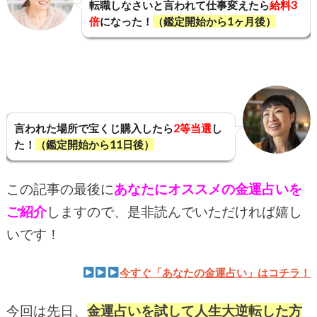
転職しなさいと言われて仕事変えたら
給料3
倍
になった！
（鑑定開始から1ヶ月後）
言われた場所で宝くじ購入したら
2等当選
し
た！
（鑑定開始から11日後）
この記事の最後に
あなたにオススメの金運占いを
ご紹介
しますので、是非読んでいただければ嬉し
いです！
今すぐ「あなたの金運占い」はコチラ！
今回は先日、
金運占いを試して人生大逆転した方