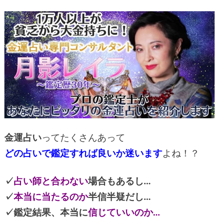
金運占い
ってたくさんあって
どの占いで鑑定すれば良いか迷います
よね！？
✓
占い師と合わない
場合もあるし…
✓
本当に当たるのか
半信半疑だし…
✓鑑定結果、本当に
信じていいのか…