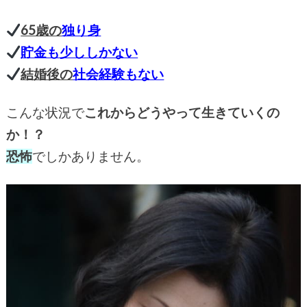
65歳の
独り身
貯金も少ししかない
結婚後の
社会経験もない
こんな状況で
これからどうやって生きていくの
か！？
恐怖
でしかありません。