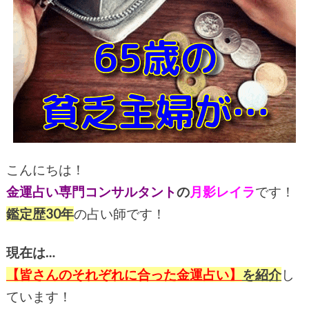
こんにちは！
金運占い専門コンサルタント
の
月影レイラ
です！
鑑定歴30年
の占い師です！
現在は…
【皆さんのそれぞれ
に合った金運占い】
を紹介
し
ています！