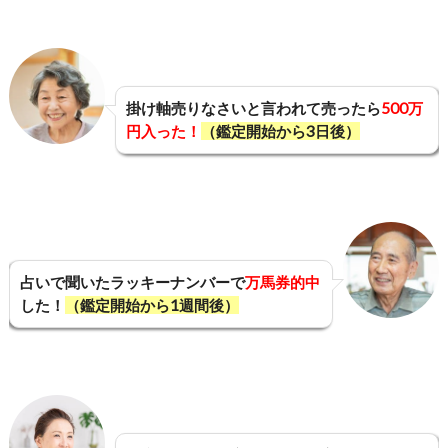
掛け軸売りなさいと言われて売ったら
500万
円入った！
（鑑定開始から3日後）
占いで聞いたラッキーナンバーで
万馬券的中
した！
（鑑定開始から1週間後）