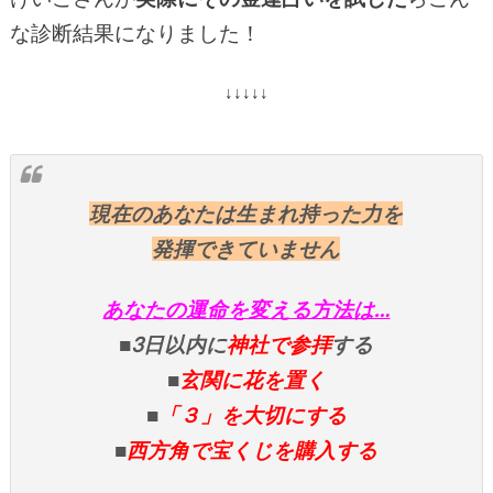
な診断結果になりました！
↓↓↓↓↓
現在のあなたは生まれ持った力を
発揮できていません
あなたの運命を変える方法は…
■3日以内に
神社で参拝
する
■
玄関に花を置く
■
「３」を大切にする
■
西方角で宝くじを購入する