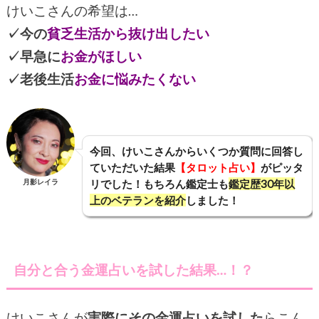
けいこさんの希望は…
✓今の
貧乏生活から抜け出したい
✓早急に
お金がほしい
✓老後生活
お金に悩みたくない
今回、けいこさんからいくつか質問に回答し
ていただいた結果
【タロット占い】
がピッタ
月影レイラ
リでした！もちろん鑑定士も
鑑定歴30年以
上のベテランを紹介
しました！
自分と合う金運占いを試した結果…！？
けいこさんが
実際にその金運占いを試した
らこん