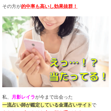
その方が
的中率も高いし効果抜群！
私、
月影レイラ
が今まで出会った
一流占い師が鑑定している金運占いサイト
で