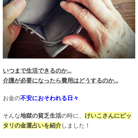
いつまで生活できるのか…
介護が必要になったら費用はどうするのか…
お金の
不安におそわれる日々
そんな
地獄の貧乏生活
の時に、
けいこさんにピッ
タリの金運占いを紹介
しました！