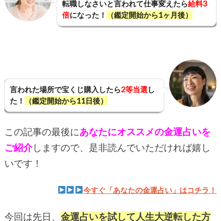
転職しなさいと言われて仕事変えたら
給料3
倍
になった！
（鑑定開始から1ヶ月後）
言われた場所で宝くじ購入したら
2等当選
し
た！
（鑑定開始から11日後）
この記事の最後に
あなたにオススメの金運占いを
ご紹介
しますので、是非読んでいただければ嬉し
いです！
今すぐ「あなたの金運占い」はコチラ！
今回は先日、
金運占いを試して人生大逆転した方