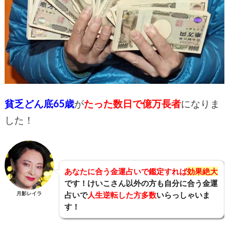
貧乏どん底65歳
が
たった数日で億万長者
になりま
した！
あなたに合う金運占いで鑑定すれば
効果絶大
です！けいこさん以外の方も自分に合う金運
月影レイラ
占いで
人生逆転した方多数
いらっしゃいま
す！