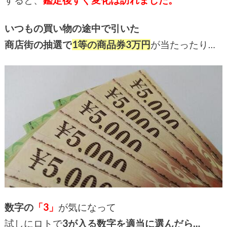
いつもの買い物の途中で引いた
商店街の抽選で
1等の商品券3
万円
が当たったり…
数字の
「3」
が気になって
試しにロトで
3が入る数字を適当に選んだら…