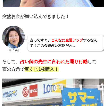
突然お金が舞い込んできました！
占ってすぐ、
こんなに金運アップ
するなん
て！この金運占い本物だわ…
けいこさん
そして、
占い師の先生に言われた通り行動
して
西の方角で
宝くじ1枚購入！