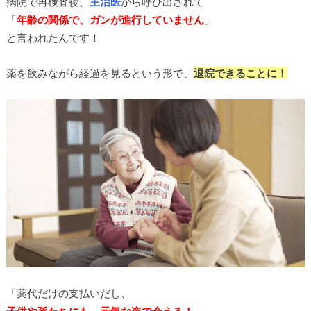
病院で再検査後、
主治医
から呼び出されて
「
年齢の関係で、ガンが進行していません
」
と言われたんです！
薬を飲みながら経過を見るという形で、
退院できることに！
「薬代だけの支払いだし、