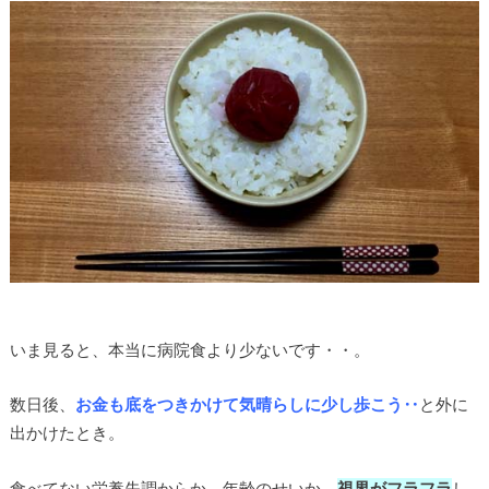
いま見ると、本当に病院食より少ないです・・。
数日後、
お金も底をつきかけて気晴らしに少し歩こう‥
と外に
出かけたとき。
食べてない栄養失調からか、年齢のせいか、
視界がフラフラ
し